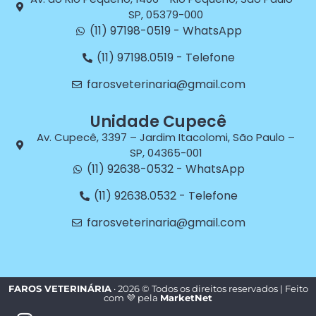
SP, 05379-000
(11) 97198-0519 - WhatsApp
(11) 97198.0519 - Telefone
farosveterinaria@gmail.com
Unidade Cupecê
Av. Cupecê, 3397 – Jardim Itacolomi, São Paulo –
SP, 04365-001
(11) 92638-0532 - WhatsApp
(11) 92638.0532 - Telefone
farosveterinaria@gmail.com
FAROS VETERINÁRIA
· 2026 © Todos os direitos reservados | Feito
com 💜 pela
MarketNet