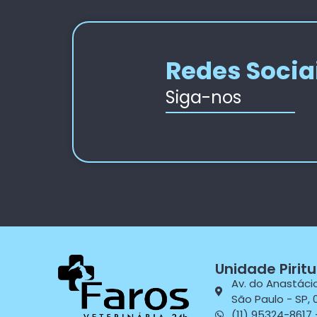
Redes Socia
Siga-nos
Unidade Pirit
Av. do Anastácio,
São Paulo - SP, 
(11) 95324-8617