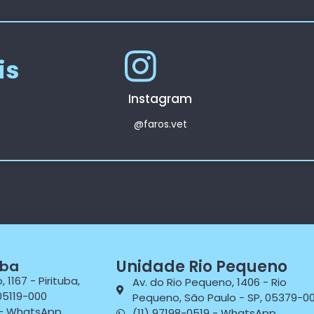
is
Instagram
@faros.vet
Unidade Rio Pequeno
uba
 1167 - Pirituba,
Av. do Rio Pequeno, 1406 - Rio
05119-000
Pequeno, São Paulo - SP, 05379-0
 - WhatsApp
(11) 97198-0519 - WhatsApp