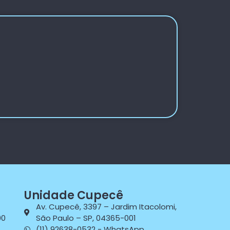
Unidade Cupecê
Av. Cupecê, 3397 – Jardim Itacolomi,
00
São Paulo – SP, 04365-001
(11) 92638-0532 - WhatsApp